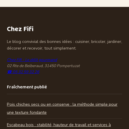
qualité et vrais
trempage : la
repères d’achat
méthode facile et
inratable
Chez Fifi
Le blog convivial des bonnes idées : cuisiner, bricoler, jardiner,
décorer et recevoir, tout simplement.
Chez Fifi - Le délit gourmand
02 Rte de Belberaud, 31450 Pompertuzat
☎ 05 32 59 32 26
Fraîchement publié
Pois chiches secs ou en conserve : la méthode simple pour
une texture fondante
Escabeau bois : stabilité, hauteur de travail et services à