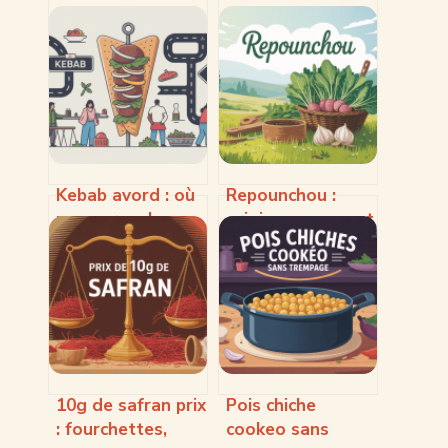
Kebab avord : où
Repounchou :
manger un bon
origine, usages et
kebab près de la
secrets d’un mot
base aérienne
pas comme les
autres
10g de safran prix
Pois chiche
: fourchettes,
cookeo sans