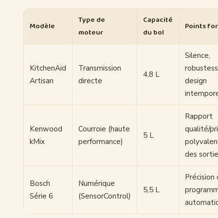
Type de
Capacité
Modèle
Points for
moteur
du bol
Silence,
KitchenAid
Transmission
robustess
4,8 L
Artisan
directe
design
intempor
Rapport
Kenwood
Courroie (haute
qualité/pri
5 L
kMix
performance)
polyvalen
des sorti
Précision
Bosch
Numérique
5,5 L
program
Série 6
(SensorControl)
automati