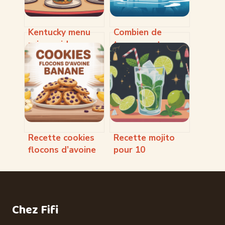
Kentucky menu
Combien de
prix : guide
temps peut-on
complet pour
conserver des
maîtriser votre
huîtres sans
budget au kfc
risque pour la
santé
Recette cookies
Recette mojito
flocons d’avoine
pour 10
banane : simples,
personnes :
sains et
proportions,
gourmands
astuces et
variantes
Chez Fifi