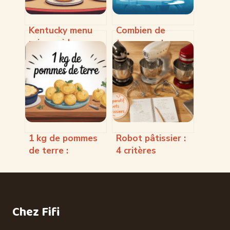
Kentucky menu
Combien de
prix : guide
temps peut-on
complet pour
conserver des
maîtriser votre
huîtres sans
budget au kfc
risque pour la
santé
1 kg de pommes
Robot pâtissier :
de terre :
4 critères
quantités,
techniques et 3
recettes et
modèles de
astuces pratiques
référence pour
réussir toutes
Chez Fifi
vos pâtes