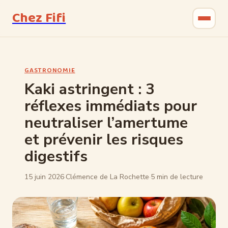
Chez Fifi
Gastronomie
GASTRONOMIE
Bricolage
Kaki astringent : 3
réflexes immédiats pour
Jardinage
neutraliser l’amertume
Maison & Déco
et prévenir les risques
digestifs
15 juin 2026
·
Clémence de La Rochette
·
5 min de lecture