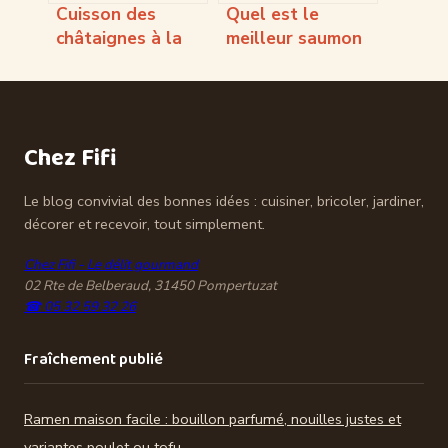
Cuisson des
Quel est le
châtaignes à la
meilleur saumon
cocotte minute
pour votre santé
pour un résultat
et vos assiettes
parfait
Chez Fifi
Le blog convivial des bonnes idées : cuisiner, bricoler, jardiner,
décorer et recevoir, tout simplement.
Chez Fifi - Le délit gourmand
02 Rte de Belberaud, 31450 Pompertuzat
☎ 05 32 59 32 26
Fraîchement publié
Ramen maison facile : bouillon parfumé, nouilles justes et
variantes poulet ou tofu