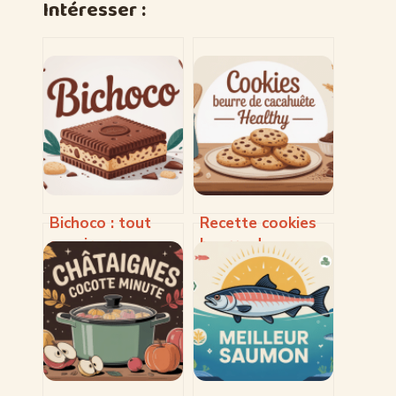
Intéresser :
Bichoco : tout
Recette cookies
savoir sur ce
beurre de
biscuit culte et
cacahuète
ses déclinaisons
healthy : la
meilleure version
légère et
gourmande