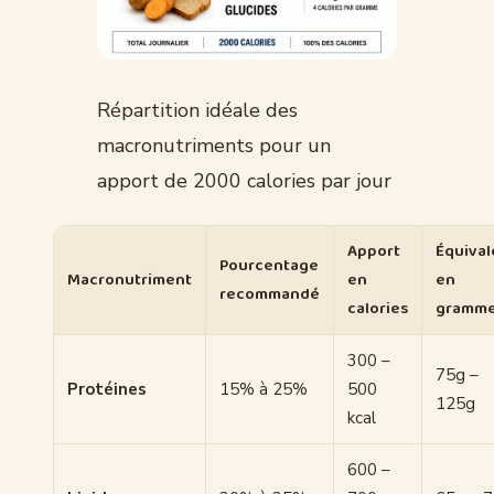
Répartition idéale des
macronutriments pour un
apport de 2000 calories par jour
Apport
Équival
Pourcentage
Macronutriment
en
en
recommandé
calories
gramm
300 –
75g –
Protéines
15% à 25%
500
125g
kcal
600 –