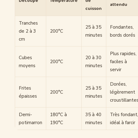
Découpe
Température
de
attendu
cuisson
Tranches
25 à 35
Fondantes,
de 2 à 3
200°C
minutes
bords dorés
cm
Plus rapides,
Cubes
20 à 30
200°C
faciles à
moyens
minutes
servir
Dorées,
Frites
25 à 35
200°C
légèrement
épaisses
minutes
croustillante
Demi-
180°C à
35 à 40
Très fondant
potimarron
190°C
minutes
idéal à farcir