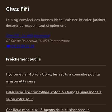
réussir toutes
Chez Fifi
vos pâtes
Le blog convivial des bonnes idées : cuisiner, bricoler, jardiner,
décorer et recevoir, tout simplement.
Chez Fifi - Le délit gourmand
02 Rte de Belberaud, 31450 Pompertuzat
☎ 05 32 59 32 26
Fraîchement publié
Hygrométrie : 40 % à 80 %, les seuils à connaître pour la
maison et la serre
Balai serpillère : microfibre, coton ou franges, quel modèle
selon votre sol ?
Cabillaud moelleux : 3 façons de le cuisiner sans le