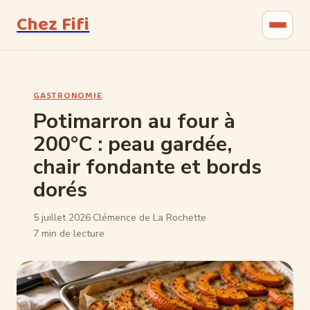
Chez Fifi
Gastronomie
GASTRONOMIE
Bricolage
Potimarron au four à
200°C : peau gardée,
Jardinage
chair fondante et bords
Maison & Déco
dorés
5 juillet 2026
·
Clémence de La Rochette
·
7 min de lecture