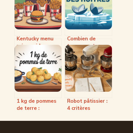
Kentucky menu
Combien de
prix : guide
temps peut-on
complet pour
conserver des
maîtriser votre
huîtres sans
budget au kfc
risque pour la
santé
1 kg de pommes
Robot pâtissier :
de terre :
4 critères
quantités,
techniques et 3
recettes et
modèles de
astuces pratiques
référence pour