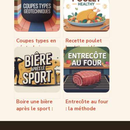
Coupes types en
Recette poulet
géotechnique :
healthy : idées
comprendre,
simples, légères
choisir et
et gourmandes
exploiter ces
profils essentiels
Boire une bière
Entrecôte au four
après le sport :
: la méthode
bonne ou
inratable pour
mauvaise idée
une viande
pour votre corps
juteuse