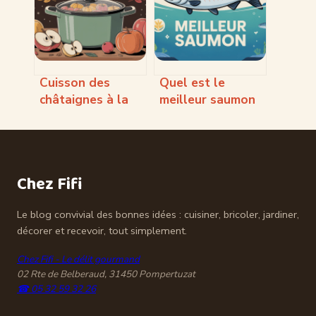
meilleure version
légère et
gourmande
Cuisson des
Quel est le
châtaignes à la
meilleur saumon
cocotte minute
pour votre santé
pour un résultat
et vos assiettes
parfait
Chez Fifi
Le blog convivial des bonnes idées : cuisiner, bricoler, jardiner,
décorer et recevoir, tout simplement.
Chez Fifi - Le délit gourmand
02 Rte de Belberaud, 31450 Pompertuzat
☎ 05 32 59 32 26