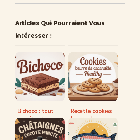
Articles Qui Pourraient Vous
Intéresser :
Bichoco : tout
Recette cookies
savoir sur ce
beurre de
biscuit culte et
cacahuète
ses déclinaisons
healthy : la