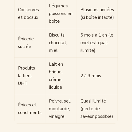
Légumes,
Conserves
Plusieurs années
poissons en
et bocaux
(si boîte intacte)
boîte
Biscuits,
6 mois à 1 an (le
Épicerie
chocolat,
miel est quasi
sucrée
miel
illimité)
Lait en
Produits
brique,
laitiers
2 à 3 mois
crème
UHT
liquide
Poivre, sel,
Quasi illimité
Épices et
moutarde,
(perte de
condiments
vinaigre
saveur possible)