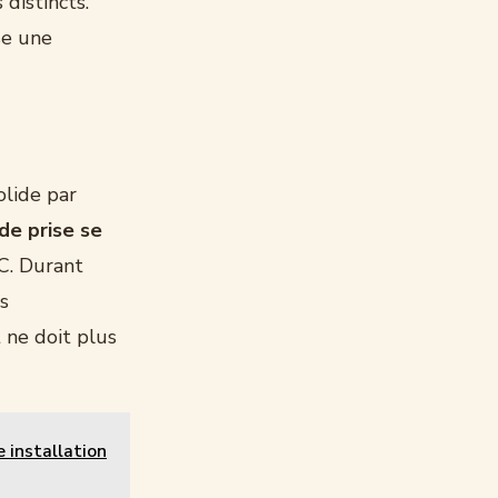
distincts.
se une
olide par
de prise se
C. Durant
s
 ne doit plus
e installation