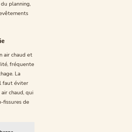
 du planning,
 revêtements
ie
n air chaud et
ité, fréquente
chage. La
l faut éviter
 air chaud, qui
-fissures de