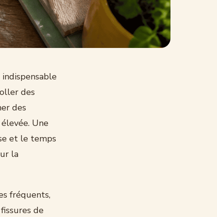
 indispensable
coller des
her des
 élevée. Une
se et le temps
ur la
es fréquents,
 fissures de