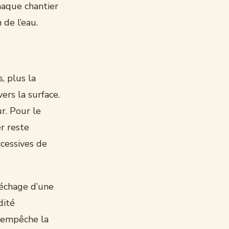
haque chantier
 de l’eau.
, plus la
ers la surface.
ur. Pour le
r reste
cessives de
séchage d’une
dité
i empêche la