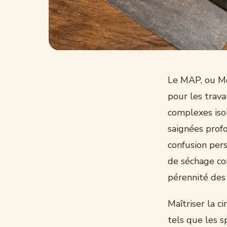
Le MAP, ou Mo
pour les trav
complexes isol
saignées prof
confusion pers
de séchage co
pérennité des f
Maîtriser la 
tels que les s