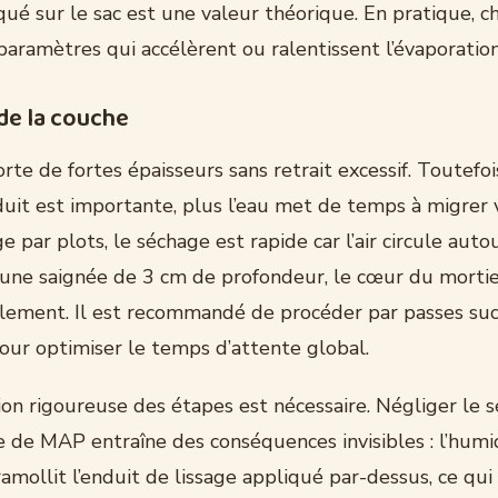
ué sur le sac est une valeur théorique. En pratique, c
aramètres qui accélèrent ou ralentissent l’évaporation
de la couche
e de fortes épaisseurs sans retrait excessif. Toutefois
it est importante, plus l’eau met de temps à migrer v
e par plots, le séchage est rapide car l’air circule auto
une saignée de 3 cm de profondeur, le cœur du mortie
ement. Il est recommandé de procéder par passes suc
ur optimiser le temps d’attente global.
ion rigoureuse des étapes est nécessaire. Négliger le 
e de MAP entraîne des conséquences invisibles : l’humi
mollit l’enduit de lissage appliqué par-dessus, ce qu