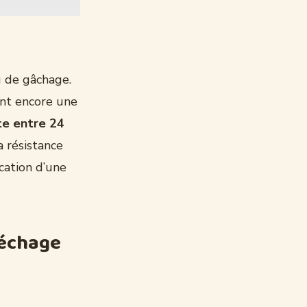
u de gâchage.
ent encore une
te entre 24
a résistance
cation d’une
séchage