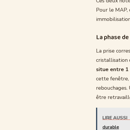
Ces deux noti
Pour le MAP, 
immobilisation
La phase de 
La prise corre
cristallisatio
situe entre 1
cette fenêtre,
rebouchages. U
être retravaill
LIRE AUSSI
durable