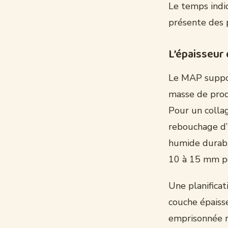
Le temps indiq
présente des p
L’épaisseur 
Le MAP support
masse de produ
Pour un collag
rebouchage d’
humide durabl
10 à 15 mm po
Une planificat
couche épaiss
emprisonnée ra