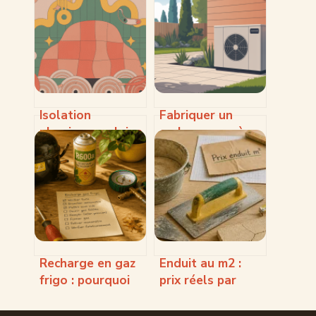
Isolation
Fabriquer un
phonique en laine
cache pompe à
de roche :
chaleur : idées,
efficacité, mise en
plans et erreurs à
œuvre et limites
éviter
Recharge en gaz
Enduit au m2 :
frigo : pourquoi
prix réels par
une mauvaise
finition et 4
pression
leviers pour