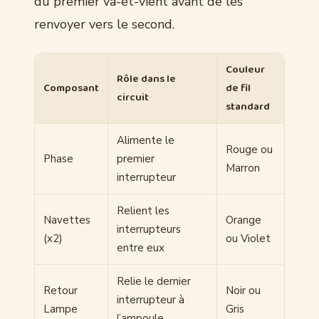
du premier va-et-vient avant de les
renvoyer vers le second.
Couleur
Rôle dans le
Composant
de fil
circuit
standard
Alimente le
Rouge ou
Phase
premier
Marron
interrupteur
Relient les
Navettes
Orange
interrupteurs
(x2)
ou Violet
entre eux
Relie le dernier
Retour
Noir ou
interrupteur à
Lampe
Gris
l’ampoule