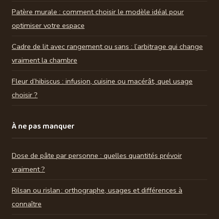
Patère murale : comment choisir le modèle idéal pour
optimiser votre espace
Cadre de lit avec rangement ou sans : l’arbitrage qui change
vraiment la chambre
Fleur d’hibiscus : infusion, cuisine ou macérât, quel usage
choisir ?
À ne pas manquer
Dose de pâte par personne : quelles quantités prévoir
vraiment ?
Rilsan ou rislan : orthographe, usages et différences à
connaître